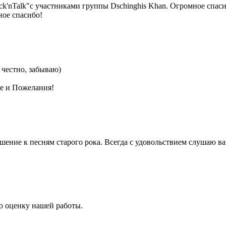
ck'nTalk"с участниками группы Dschinghis Khan. Огромное спа
ное спасибо!
 честно, забываю)
е и Пожелания!
ошение к песням старого рока. Всегда с удовольствием слушаю 
ую оценку нашей работы.