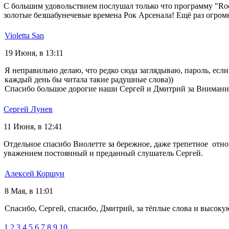
С большим удовольствием послушал только что программу "Ro
золотые безшабунечевые времена Рок Арсенала! Ещё раз огром
Violetta San
19 Июня, в 13:11
Я неправильно делаю, что редко сюда заглядываю, пароль, если
каждый день бы читала такие радушные слова))
Спасибо большое дорогие наши Сергей и Дмитрий за Внимани
Сергей Лунев
11 Июня, в 12:41
Отдельное спасибо Виолетте за бережное, даже трепетное отн
уважением постоянный и преданный слушатель Сергей.
Алексей Коршун
8 Мая, в 11:01
Спасибо, Сергей, спасибо, Дмитрий, за тёплые слова и высок
1
2
3
4
5
6
7
8
9
10