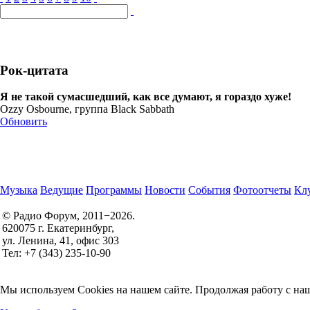
Рок-цитата
Я не такой сумасшедший, как все думают, я гораздо хуже!
Ozzy Osbourne, группа Black Sabbath
Обновить
Музыка
Ведущие
Программы
Новости
События
Фотоотчеты
Клу
© Радио Форум, 2011−2026.
620075 г. Екатеринбург,
Правила участия в конкурсах
ул. Ленина, 41, офис 303
Политика конфиденциальности
Тел: +7 (343) 235-10-90
Согласие на обработку персональных данных
Мы используем Cookies на нашем сайте. Продолжая работу с наш