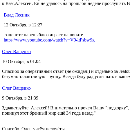
к Вам,Алексей. Ей не удалось на прошлой неделе прослушать 
Влад Лесник
12 Октября, в 12:27
зацените парень блюз играет на лопате
https://www.youtube.com/watch?v=V9-ltPsbw9g
Олег Ващенко
10 Октября, в 01:04
Спасибо за оперативный ответ (не ожидал!) и отдельно за Jea
безумно талантливую группу. Всегда буду рад услышать в ваше
Олег Ващенко
9 Октября, в 21:39
Здравствуйте, Алексей! Внимательно прочел Вашу "подкорку", 
покинул этот бренный мир ещё 34 года назад."
Спасибо, Олег, учтём недочёты.