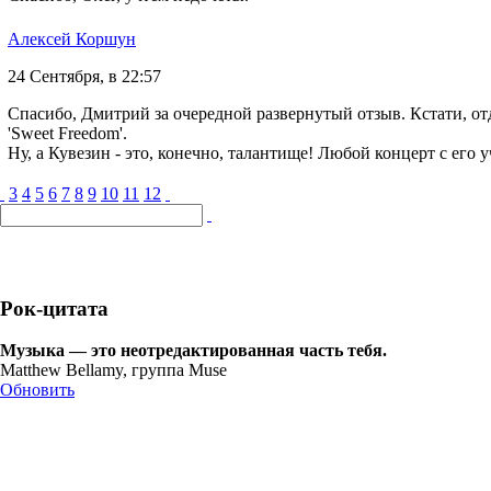
Алексей Коршун
24 Сентября, в 22:57
Спасибо, Дмитрий за очередной развернутый отзыв. Кстати, отд
'Sweet Freedom'.
Ну, а Кувезин - это, конечно, талантище! Любой концерт с его 
3
4
5
6
7
8
9
10
11
12
Рок-цитата
Музыка — это неотредактированная часть тебя.
Matthew Bellamy, группа Muse
Обновить