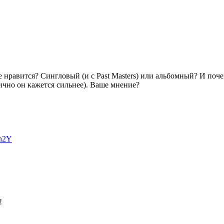
е нравится? Сингловый (и с Past Masters) или альбомный? И поче
ично он кажется сильнее). Ваше мнение?
bh2Y
!