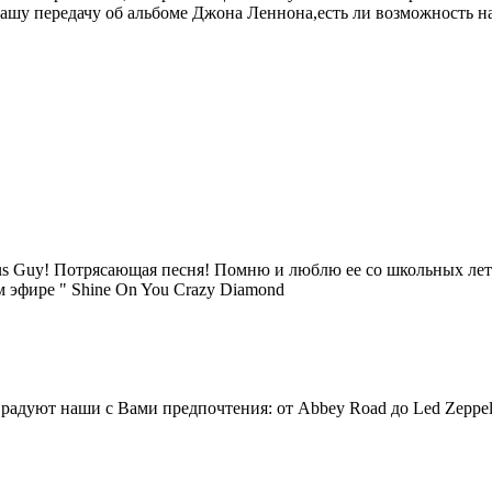
Вашу передачу об альбоме Джона Леннона,есть ли возможность н
lous Guy! Потрясающая песня! Помню и люблю ее со школьных лет
м эфире " Shine On You Crazy Diamond
радуют наши с Вами предпочтения: от Abbey Road до Led Zeppeli