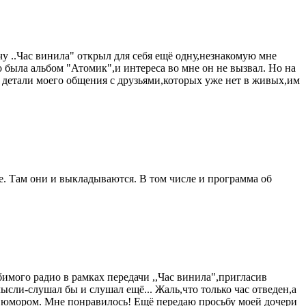
 ..Час винила" открыл для себя ещё одну,незнакомую мне
о была альбом "Атомик",и интереса во мне он не вызвал. Но на
е детали моего общения с друзьями,которых уже нет в живых,им
е. Там они и выкладываются. В том числе и программа об
мого радио в рамках передачи ,,Час винила",пригласив
сли-слушал бы и слушал ещё... Жаль,что только час отведен,а
 с юмором. Мне понравилось! Ещё передаю просьбу моей дочери