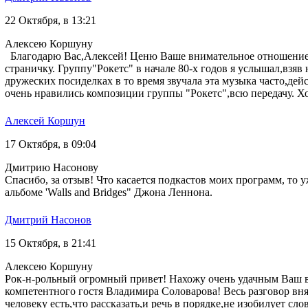
22 Октября, в 13:21
Алексею Коршуну
Благодарю Вас,Алексей! Ценю Ваше внимательное отношение к
страничку. Группу"Рокетс" в начале 80-х годов я услышал,взяв
дружеских посиделках в то время звучала эта музыка часто,де
очень нравились композиции группы "Рокетс",всю передачу. Х
Алексей Коршун
17 Октября, в 09:04
Дмитрию Насонову
Спасибо, за отзыв! Что касается подкастов моих программ, то
альбоме 'Walls and Bridges" Джона Леннона.
Дмитрий Насонов
15 Октября, в 21:41
Алексею Коршуну
Рок-н-рольный огромный привет! Нахожу очень удачным Ваш в
компетентного гостя Владимира Соловарова! Весь разговор вня
человеку есть,что рассказать,и речь в порядке,не изобилует 