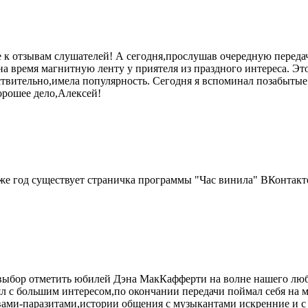
 отзывам слушателей! А сегодня,прослушав очередную передачу
 на время магнитную ленту у приятеля из праздного интереса. Эт
йствительно,имела популярность. Сегодня я вспоминал позабыты
орошее дело,Алексей!
 уже год существует страничка программы "Час винила" ВКонтакт
ыбор отметить юбилей Дэна МакКафферти на волне нашего люби
л с большим интересом,по окончании передачи поймал себя на мы
словами-паразитами,истории общения с музыкантами искренние и