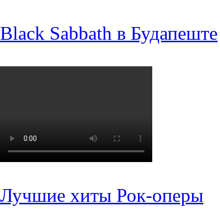
Black Sabbath в Будапеште
Лучшие хиты Рок-оперы