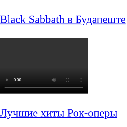
Black Sabbath в Будапеште
Лучшие хиты Рок-оперы