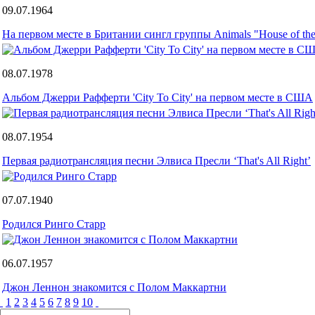
09.07.1964
На первом месте в Британии сингл группы Animals "House of the
08.07.1978
Альбом Джерри Рафферти 'City To City' на первом месте в США
08.07.1954
Первая радиотрансляция песни Элвиса Пресли ‘That's All Right’
07.07.1940
Родился Ринго Старр
06.07.1957
Джон Леннон знакомится с Полом Маккартни
1
2
3
4
5
6
7
8
9
10