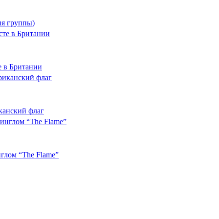
ия группы)
те в Британии
канский флаг
нглом “The Flame”