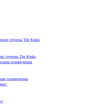
on' группы The Kinks
ском телевидении
s’