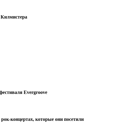
и Килмистера
фестиваля Evergroove
 рок-концертах, которые они посетили