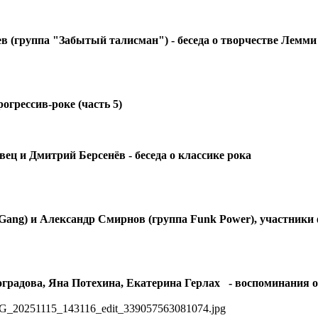
в (группа "Забытый талисман") - беседа о творчестве Лемм
огрессив-роке (часть 5)
ц и Дмитрий Берсенёв - беседа о классике рока
Gang) и Александр Смирнов (группа Funk Power), участники 
оградова,
Яна Потехина,
Екатерина Герлах - воспоминания о