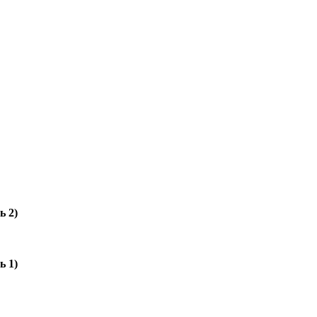
ь 2)
ь 1)