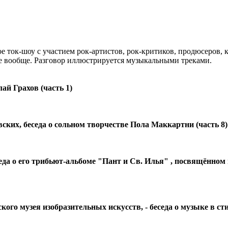
е ток-шоу с участием рок-артистов, рок-критиков, продюсеров,
е вообще. Разговор иллюстрируется музыкальными треками.
ай Грахов (часть 1)
ких, беседа о сольном творчестве Пола Маккартни (часть 8)
еда о его трибьют-альбоме
"Пант и Св. Илья"
, посвящённом
го музея изобразительных искусств, - беседа о музыке в ст