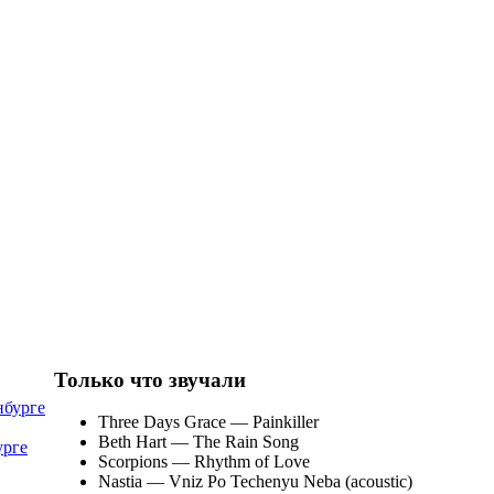
Только что звучали
Three Days Grace
— Painkiller
Beth Hart
— The Rain Song
урге
Scorpions
— Rhythm of Love
Nastia
— Vniz Po Techenyu Neba (acoustic)