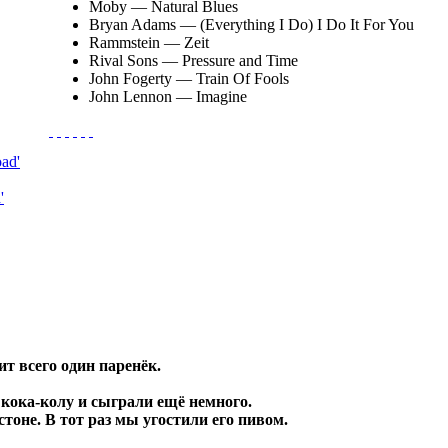
Moby
— Natural Blues
Bryan Adams
— (Everything I Do) I Do It For You
Rammstein
— Zeit
Rival Sons
— Pressure and Time
John Fogerty
— Train Of Fools
John Lennon
— Imagine
'
ит всего один паренёк.
 кока-колу и сыграли ещё немного.
оне. В тот раз мы угостили его пивом.