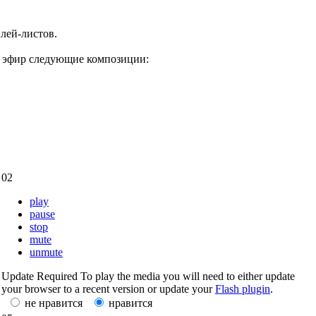
плей-листов.
ют эфир следующие композиции:
02
play
pause
stop
mute
unmute
Update Required
To play the media you will need to either update
your browser to a recent version or update your
Flash plugin
.
не нравится
нравится