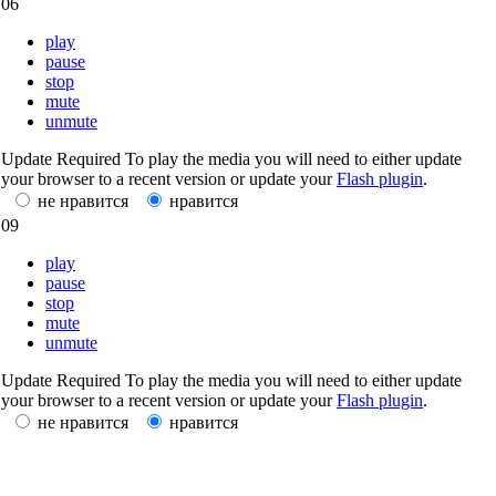
06
play
pause
stop
mute
unmute
Update Required
To play the media you will need to either update
your browser to a recent version or update your
Flash plugin
.
не нравится
нравится
09
play
pause
stop
mute
unmute
Update Required
To play the media you will need to either update
your browser to a recent version or update your
Flash plugin
.
не нравится
нравится