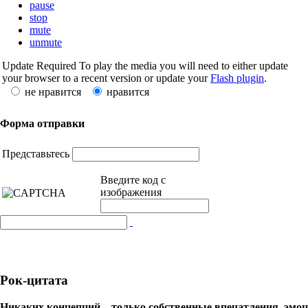
pause
stop
mute
unmute
Update Required
To play the media you will need to either update
your browser to a recent version or update your
Flash plugin
.
не нравится
нравится
Форма отправки
Представьтесь
Введите код с
изображения
Рок-цитата
Никаких концепций – только собственные впечатления, эмоци