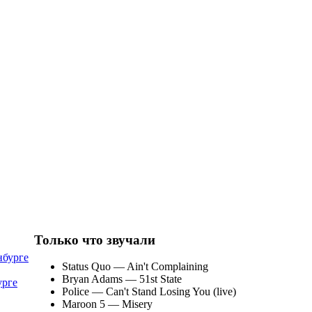
Только что звучали
Status Quo
— Ain't Complaining
Bryan Adams
— 51st State
урге
Police
— Can't Stand Losing You (live)
Maroon 5
— Misery