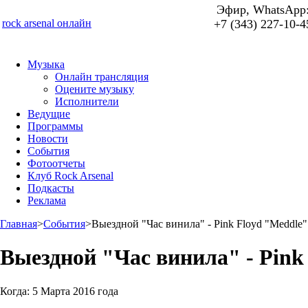
Эфир, WhatsApp
rock arsenal онлайн
+7 (343) 227-10-4
Музыка
Онлайн трансляция
Оцените музыку
Исполнители
Ведущие
Программы
Новости
События
Фотоотчеты
Клуб Rock Arsenal
Подкасты
Реклама
Главная
>
События
>
Выездной "Час винила" - Pink Floyd "Meddle"
Выездной "Час винила" - Pink
Когда:
5 Марта 2016 года