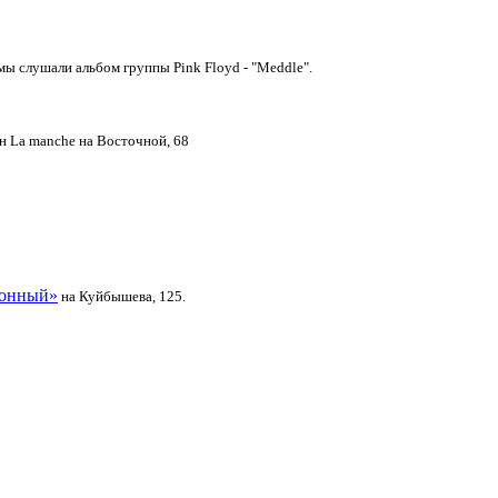
мы слушали альбом группы Pink Floyd - "Meddle".
ан La manche на Восточной, 68
онный»
на Куйбышева, 125.