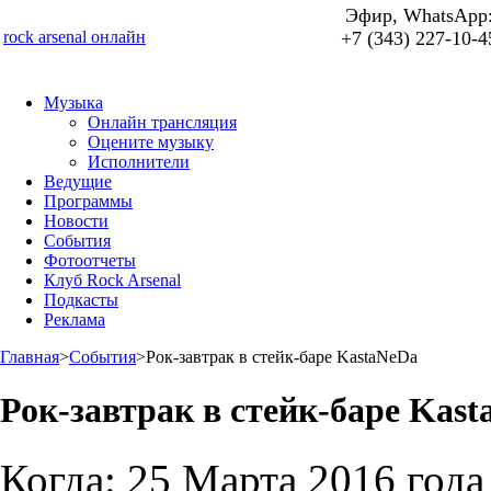
Эфир, WhatsApp
rock arsenal онлайн
+7 (343) 227-10-4
Музыка
Онлайн трансляция
Оцените музыку
Исполнители
Ведущие
Программы
Новости
События
Фотоотчеты
Клуб Rock Arsenal
Подкасты
Реклама
Главная
>
События
>
Рок-завтрак в стейк-баре KastaNeDa
Рок-завтрак в стейк-баре Kas
Когда:
25 Марта 2016 года