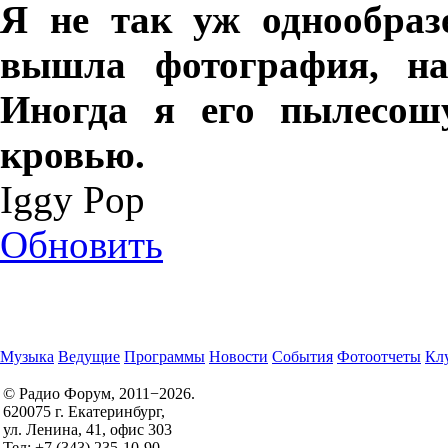
Я не так уж однообраз
вышла фотография, на
Иногда я его пылесош
кровью.
Iggy Pop
Обновить
Музыка
Ведущие
Программы
Новости
События
Фотоотчеты
Клу
© Радио Форум, 2011−2026.
620075 г. Екатеринбург,
Правила участия в конкурсах
ул. Ленина, 41, офис 303
Политика конфиденциальности
Тел: +7 (343) 235-10-90