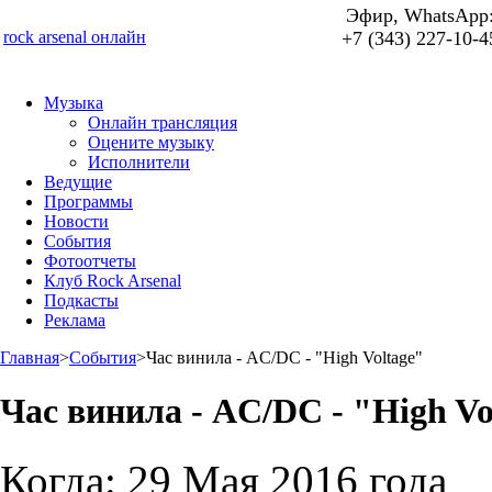
Эфир, WhatsApp
rock arsenal онлайн
+7 (343) 227-10-4
Музыка
Онлайн трансляция
Оцените музыку
Исполнители
Ведущие
Программы
Новости
События
Фотоотчеты
Клуб Rock Arsenal
Подкасты
Реклама
Главная
>
События
>
Час винила - AC/DC - "High Voltage"
Час винила - AC/DC - "High Vo
Когда:
29 Мая 2016 года