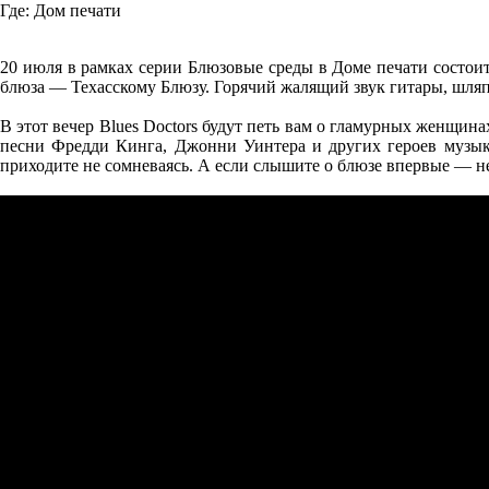
Где:
Дом печати
20 июля в рамках серии Блюзовые среды в Доме печати состоит
блюза — Техасскому Блюзу. Горячий жалящий звук гитары, шляп
В этот вечер Blues Doctors будут петь вам о гламурных женщин
песни Фредди Кинга, Джонни Уинтера и других героев музык
приходите не сомневаясь. А если слышите о блюзе впервые — н