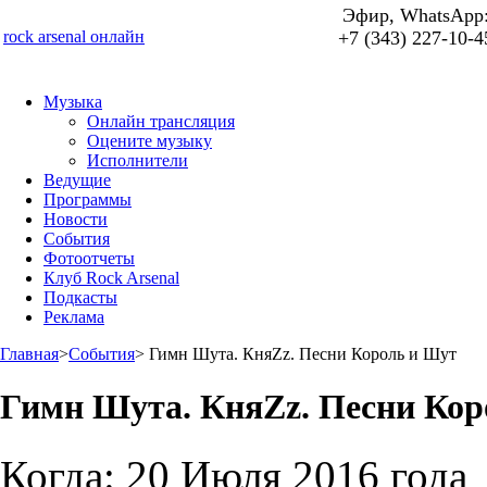
Эфир, WhatsApp
rock arsenal онлайн
+7 (343) 227-10-4
Музыка
Онлайн трансляция
Оцените музыку
Исполнители
Ведущие
Программы
Новости
События
Фотоотчеты
Клуб Rock Arsenal
Подкасты
Реклама
Главная
>
События
>
Гимн Шута. КняZz. Песни Король и Шут
Гимн Шута. КняZz. Песни Кор
Когда:
20 Июля 2016 года