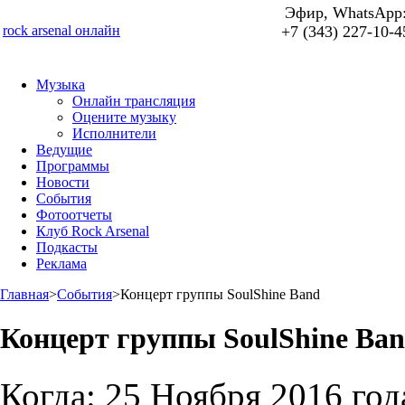
Эфир, WhatsApp
rock arsenal онлайн
+7 (343) 227-10-4
Музыка
Онлайн трансляция
Оцените музыку
Исполнители
Ведущие
Программы
Новости
События
Фотоотчеты
Клуб Rock Arsenal
Подкасты
Реклама
Главная
>
События
>
Концерт группы SoulShine Band
Концерт группы SoulShine Ba
Когда:
25 Ноября 2016 год