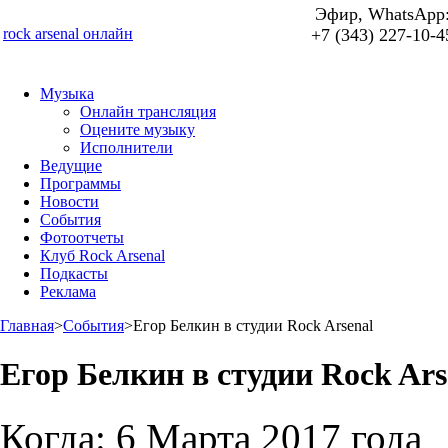
Эфир, WhatsApp
rock arsenal онлайн
+7 (343) 227-10-4
Музыка
Онлайн трансляция
Оцените музыку
Исполнители
Ведущие
Программы
Новости
События
Фотоотчеты
Клуб Rock Arsenal
Подкасты
Реклама
Главная
>
События
>
Егор Белкин в студии Roсk Arsenal
Егор Белкин в студии Roсk Ars
Когда:
6 Марта 2017 года