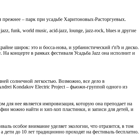
чи прежнее – парк при усадьбе Харитоновых-Расторгуевых.
nk, world music, acid-jazz, lounge, jazz-rock, blues и другие
йне широк: это и босса-нова, и урбанистический r'n'b и диско.
 На концерте в рамках фестиваля Усадьба Jazz она исполнит и
ешней солнечной легкостью. Возможно, все дело в
drei Kondakov Electric Project – фьюжн-группой одного из
м для нее является импровизация, которую она преподает на
фии можно найти и хип-хоп пластинки, и записи для детей, и
иваль особое внимание уделяет экологии, что отразится, в том
 а дети до 10 лет традиционно проходят на фестиваль бесплатно.