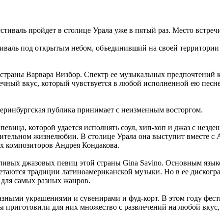
стиваль пройдет в столице Урала уже в пятый раз. Место встре
ь под открытым небом, объединивший на своей территории jazz, fu
страны Варвара Визбор. Спектр ее музыкальных предпочтений кра
ечный вкус, который чувствуется в любой исполненной ею песне.
атеринбургская публика принимает с неизменным восторгом.
 певица, которой удается исполнять соул, хип-хоп и джаз с незд
ительном жизнелюбии. В столице Урала она выступит вместе с An
х композиторов Андрея Кондакова.
ливых джазовых певиц этой страны Gina Savino. Основным языко
етаются традиции латиноамериканской музыки. Но в ее дискогра
 для самых разных жанров.
бразными украшениями и сувенирами и фуд-корт. В этом году фест
 мы приготовили для них множество с развлечений на любой вкус,