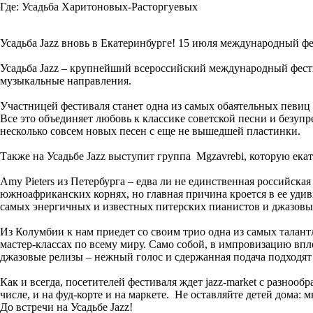
Где:
Усадьба Харитоновых-Расторгуевых
Усадьба Jazz вновь в Екатеринбурге! 15 июля международный фе
Усадьба Jazz – крупнейший всероссийский международный фестивал
музыкальные направления.
Участницей фестиваля станет одна из самых обаятельных певиц 
Все это объединяет любовь к классике советской песни и безупр
несколько совсем новых песен с еще не вышедшей пластинки.
Также на Усадьбе Jazz выступит группа Mgzavrebi, которую ек
Amy Pieters из Петербурга – едва ли не единственная российская
южноафриканских корнях, но главная причина кроется в ее удив
самых энергичных и известных питерских пианистов и джазовы
Из Колумбии к нам приедет со своим трио одна из самых талант
мастер-классах по всему миру. Само собой, в импровизацию впл
джазовые релизы – нежный голос и сдержанная подача подходят
Как и всегда, посетителей фестиваля ждет jazz-market с разноо
числе, и на фуд-корте и на маркете. Не оставляйте детей дома:
До встречи на Усадьбе Jazz!