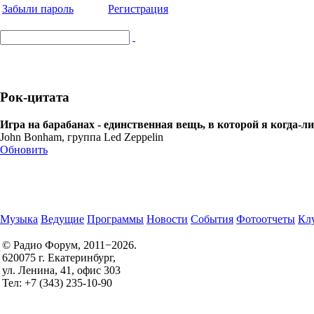
Забыли пароль
Регистрация
Рок-цитата
Игра на барабанах - единственная вещь, в которой я когда-л
John Bonham, группа Led Zeppelin
Обновить
Музыка
Ведущие
Программы
Новости
События
Фотоотчеты
Клу
© Радио Форум, 2011−2026.
620075 г. Екатеринбург,
Правила участия в конкурсах
ул. Ленина, 41, офис 303
Политика конфиденциальности
Тел: +7 (343) 235-10-90
Согласие на обработку персональных данных