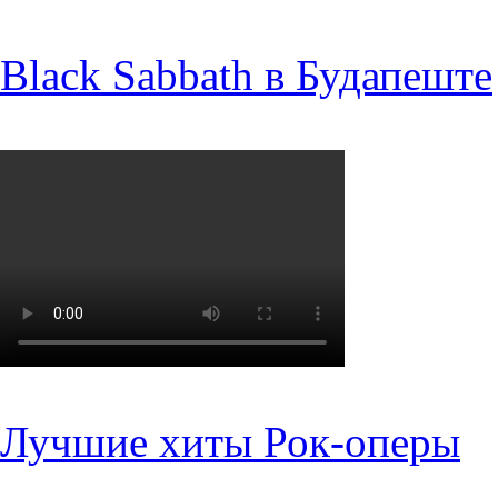
Black Sabbath в Будапеште
Лучшие хиты Рок-оперы