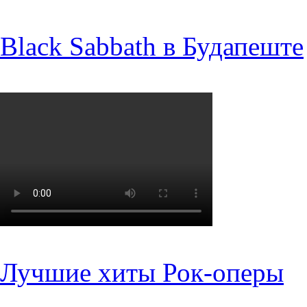
Black Sabbath в Будапеште
Лучшие хиты Рок-оперы