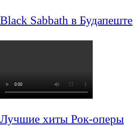
Black Sabbath в Будапеште
Лучшие хиты Рок-оперы