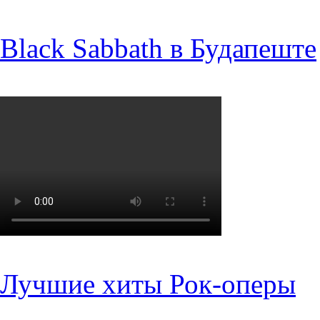
Black Sabbath в Будапеште
Лучшие хиты Рок-оперы