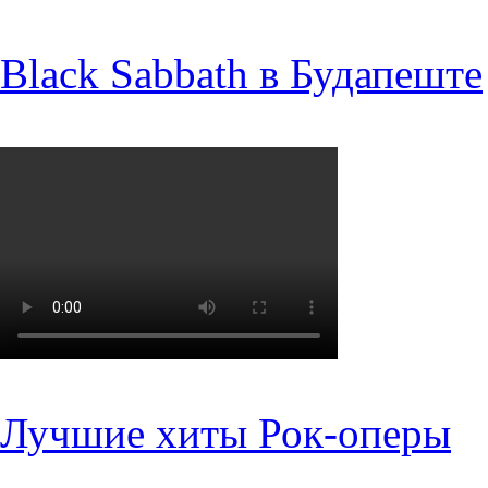
Black Sabbath в Будапеште
Лучшие хиты Рок-оперы