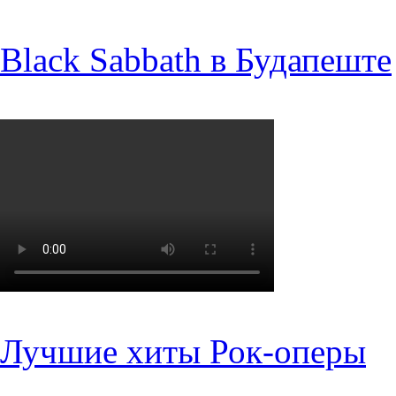
Black Sabbath в Будапеште
Лучшие хиты Рок-оперы