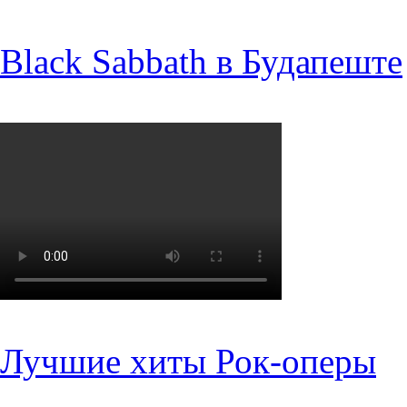
Black Sabbath в Будапеште
Лучшие хиты Рок-оперы