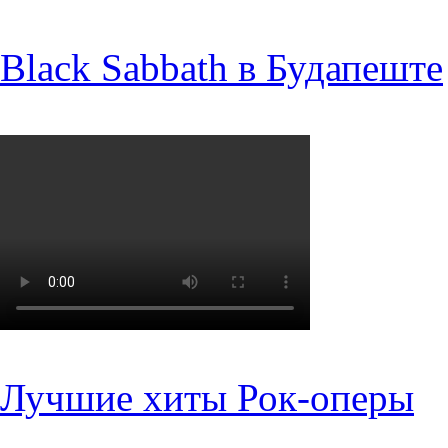
Black Sabbath в Будапеште
Лучшие хиты Рок-оперы