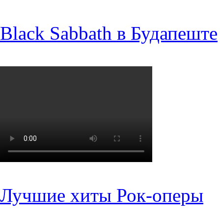
Black Sabbath в Будапеште
Лучшие хиты Рок-оперы