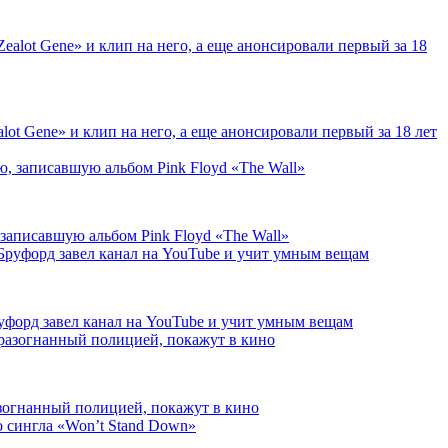
alot Gene» и клип на него, а еще анонсировали первый за 18 лет
 записавшую альбом Pink Floyd «The Wall»
форд завел канал на YouTube и учит умным вещам
азогнанный полицией, покажут в кино