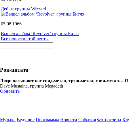
Дебют группы Wizzard
05.08.1966
Вышел альбом ‘Revolver’ группы Битлз
Все новости этой ленты
Рок-цитата
Люди называют нас спид-метал, трэш-метал, хэви-метал… Я в
Dave Mustaine, группа Megadeth
Обновить
Музыка
Ведущие
Программы
Новости
События
Фотоотчеты
Клу