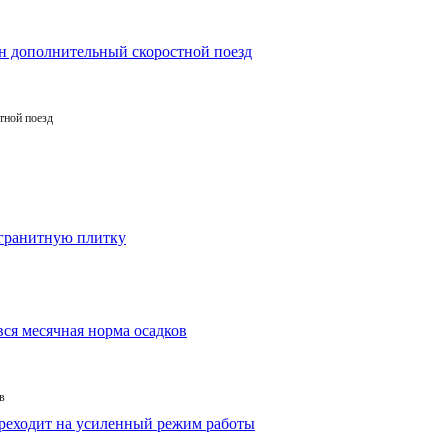
тной поезд
в