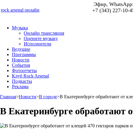
Эфир, WhatsApp
rock arsenal онлайн
+7 (343) 227-10-4
Музыка
Онлайн трансляция
Оцените музыку
Исполнители
Ведущие
Программы
Новости
События
Фотоотчеты
Клуб Rock Arsenal
Подкасты
Реклама
Главная
>
Новости
>
В городе
>
В Екатеринбурге обработают от кле
В Екатеринбурге обработают о