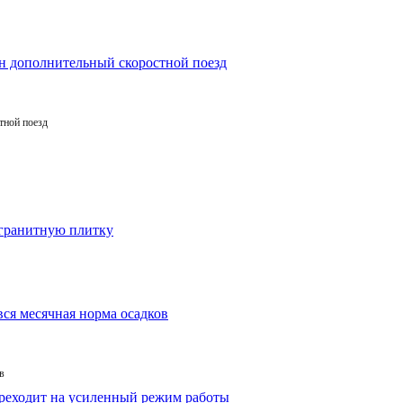
тной поезд
в