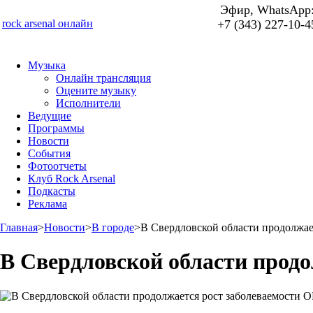
Эфир, WhatsApp
rock arsenal онлайн
+7 (343) 227-10-4
Музыка
Онлайн трансляция
Оцените музыку
Исполнители
Ведущие
Программы
Новости
События
Фотоотчеты
Клуб Rock Arsenal
Подкасты
Реклама
Главная
>
Новости
>
В городе
>
В Свердловской области продолжае
В Свердловской области прод