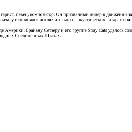
итарист, певец, композитор. Он признанный лидер в движении за
началу исполнялся исключительно на акустических гитарах и ко
 Америки. Брайану Сетзеру и его группе Stray Cats удалось соз
 в родных Соединённых Штатах.