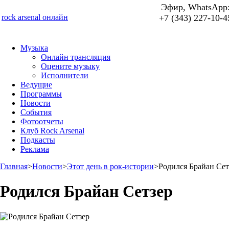
Эфир, WhatsApp
rock arsenal онлайн
+7 (343) 227-10-4
Музыка
Онлайн трансляция
Оцените музыку
Исполнители
Ведущие
Программы
Новости
События
Фотоотчеты
Клуб Rock Arsenal
Подкасты
Реклама
Главная
>
Новости
>
Этот день в рок-истории
>
Родился Брайан Сет
Родился Брайан Сетзер