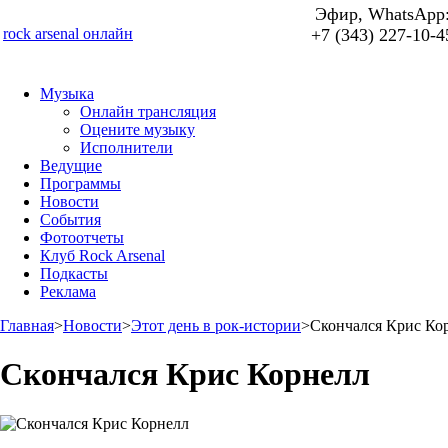
Эфир, WhatsApp
rock arsenal онлайн
+7 (343) 227-10-4
Музыка
Онлайн трансляция
Оцените музыку
Исполнители
Ведущие
Программы
Новости
События
Фотоотчеты
Клуб Rock Arsenal
Подкасты
Реклама
Главная
>
Новости
>
Этот день в рок-истории
>
Скончался Крис Ко
Скончался Крис Корнелл