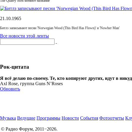
The Quarry Men меняют название
21.10.1965
Битлз записывают песни 'Norwegian Wood (This Bird Has Flown)' и 'Nowher Man'
Все новости этой ленты
Рок-цитата
Я всё делаю по-своему. Те, кто копируют других, идут в никуд
Axl Rose, группа Guns N’Roses
Обновить
Музыка
Ведущие
Программы
Новости
События
Фотоотчеты
Клу
© Радио Форум, 2011−2026.