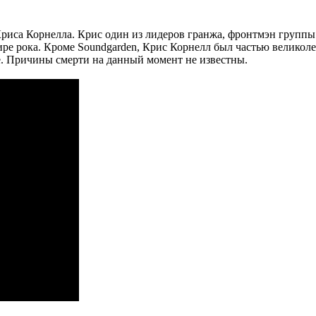
са Корнелла. Крис один из лидеров гранжа, фронтмэн группы So
в мире рока. Кроме Soundgarden, Крис Корнелл был частью велико
те. Причины смерти на данный момент не известны.