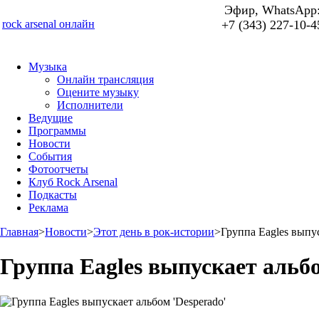
Эфир, WhatsApp
rock arsenal онлайн
+7 (343) 227-10-4
Музыка
Онлайн трансляция
Оцените музыку
Исполнители
Ведущие
Программы
Новости
События
Фотоотчеты
Клуб Rock Arsenal
Подкасты
Реклама
Главная
>
Новости
>
Этот день в рок-истории
>
Группа Eagles выпус
Группа Eagles выпускает альбо