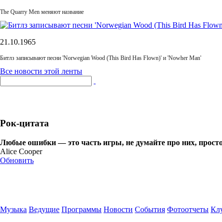
The Quarry Men меняют название
21.10.1965
Битлз записывают песни 'Norwegian Wood (This Bird Has Flown)' и 'Nowher Man'
Все новости этой ленты
Рок-цитата
Любые ошибки — это часть игры, не думайте про них, прост
Alice Cooper
Обновить
Музыка
Ведущие
Программы
Новости
События
Фотоотчеты
Клу