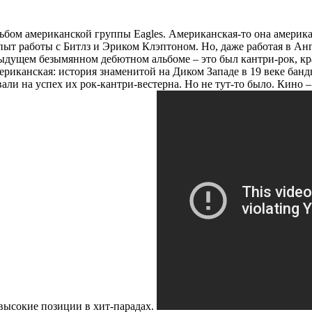
ьбом американской группы Eagles. Американская-то она американ
ыт работы с Битлз и Эриком Клэптоном. Но, даже работая в Анг
дыдущем безымянном дебютном альбоме – это был кантри-рок, к
мериканская: история знаменитой на Диком Западе в 19 веке бан
ли на успех их рок-кантри-вестерна. Но не тут-то было. Кино –
 высокие позиции в хит-парадах.