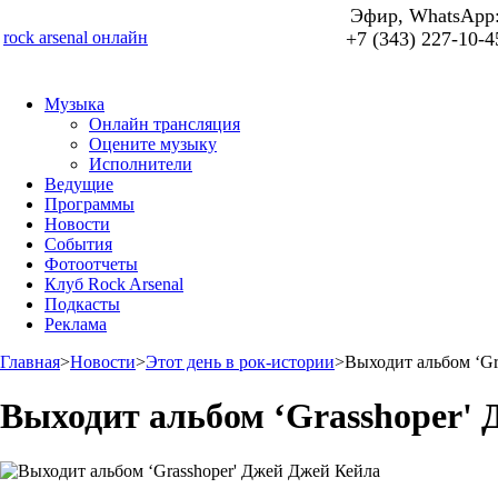
Эфир, WhatsApp
rock arsenal онлайн
+7 (343) 227-10-4
Музыка
Онлайн трансляция
Оцените музыку
Исполнители
Ведущие
Программы
Новости
События
Фотоотчеты
Клуб Rock Arsenal
Подкасты
Реклама
Главная
>
Новости
>
Этот день в рок-истории
>
Выходит альбом ‘Gr
Выходит альбом ‘Grasshoper'