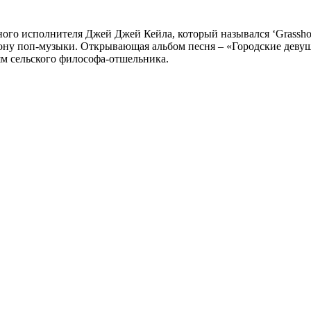
ного исполнителя Джей Джей Кейла, который назывался ‘Grasshop
рону поп-музыки. Открывающая альбом песня – «Городские деву
ям сельского философа-отшельника.