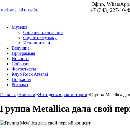
Эфир, WhatsApp
rock arsenal онлайн
+7 (343) 227-10-4
Музыка
Онлайн трансляция
Оцените музыку
Исполнители
Ведущие
Программы
Новости
События
Фотоотчеты
Клуб Rock Arsenal
Подкасты
Реклама
Главная
>
Новости
>
Этот день в рок-истории
>
Группа Metallica да
Группа Metallica дала свой пе