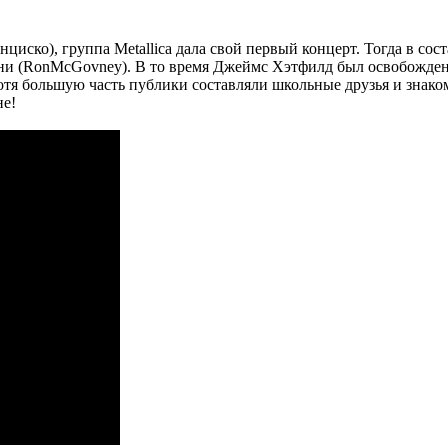
анциско), группа Metallica дала свой первый концерт. Тогда в со
Говни (RonMcGovney). В то время Джеймс Хэтфилд был освобожд
хотя большую часть публики составляли школьные друзья и знако
не!