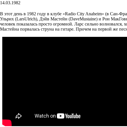
14.03.1982
В этот день в 1982 году в клубе «Radio City Anaheim» (в Сан-Фр
Ульрих (LarsUlrich), Дэйв Мастейн (DaveMustaine) и Рон Мак
человек показалась просто огромной. Ларс сильно волновался, 
Мастейна порвалась струна на гитаре. Причем на первой же пес