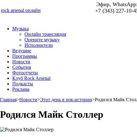
Эфир, WhatsApp
rock arsenal онлайн
+7 (343) 227-10-4
Музыка
Онлайн трансляция
Оцените музыку
Исполнители
Ведущие
Программы
Новости
События
Фотоотчеты
Клуб Rock Arsenal
Подкасты
Реклама
Главная
>
Новости
>
Этот день в рок-истории
>
Родился Майк Стол
Родился Майк Столлер