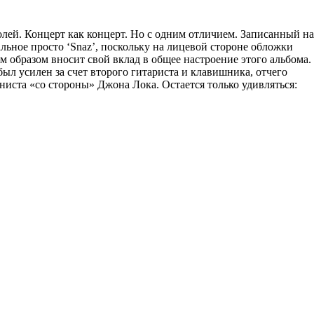
тролей. Концерт как концерт. Но с одним отличием. Записанный на
альное просто ‘Snaz’, поскольку на лицевой стороне обложки
 образом вносит свой вклад в общее настроение этого альбома.
ыл усилен за счет второго гитариста и клавишника, отчего
ниста «со стороны» Джона Лока. Остается только удивляться: