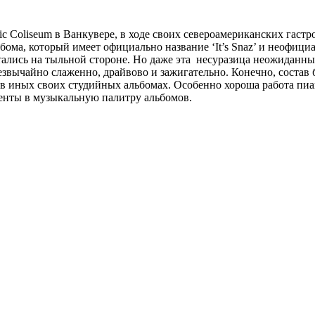
cific Coliseum в Ванкувере, в ходе своих североамериканских гас
бома, который имеет официально название ‘It’s Snaz’ и неофици
ались на тыльной стороне. Но даже эта несуразица неожиданным
звычайно слаженно, драйвово и зажигательно. Конечно, состав б
м в иных своих студийных альбомах. Особенно хороша работа пиа
енты в музыкальную палитру альбомов.