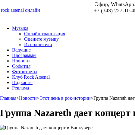
Эфир, WhatsApp
rock arsenal онлайн
+7 (343) 227-10-4
Музыка
Онлайн трансляция
Оцените музыку
Исполнители
Ведущие
Программы
Новости
События
Фотоотчеты
Клуб Rock Arsenal
Подкасты
Реклама
Главная
>
Новости
>
Этот день в рок-истории
>
Группа Nazareth да
Группа Nazareth дает концерт