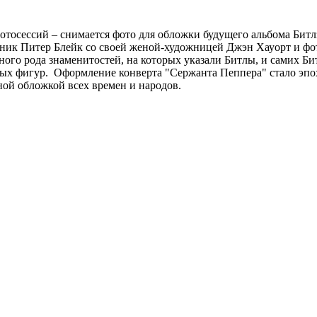
отосессий – снимается фото для обложки будущего альбома Битлз 
жник Питер Блейк со своей женой-художницей Джэн Хауорт и фот
ного рода знаменитостей, на которых указали Битлы, и самих Би
ых фигур. Оформление конверта "Сержанта Пеппера" стало эпох
ой обложкой всех времен и народов.