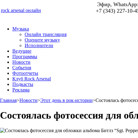
Эфир, WhatsApp
rock arsenal онлайн
+7 (343) 227-10-4
Музыка
Онлайн трансляция
Оцените музыку
Исполнители
Ведущие
Программы
Новости
События
Фотоотчеты
Клуб Rock Arsenal
Подкасты
Реклама
Главная
>
Новости
>
Этот день в рок-истории
>
Состоялась фотосесс
Состоялась фотосессия для обл