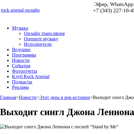
Эфир, WhatsApp
rock arsenal онлайн
+7 (343) 227-10-4
Музыка
Онлайн трансляция
Оцените музыку
Исполнители
Ведущие
Программы
Новости
События
Фотоотчеты
Клуб Rock Arsenal
Подкасты
Реклама
Главная
>
Новости
>
Этот день в рок-истории
>
Выходит сингл Джон
Выходит сингл Джона Леннона 