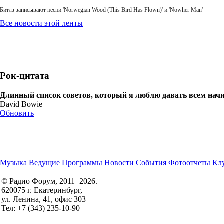
Битлз записывают песни 'Norwegian Wood (This Bird Has Flown)' и 'Nowher Man'
Все новости этой ленты
Рок-цитата
Длинный список советов, который я люблю давать всем начи
David Bowie
Обновить
Музыка
Ведущие
Программы
Новости
События
Фотоотчеты
Клу
© Радио Форум, 2011−2026.
620075 г. Екатеринбург,
Правила участия в конкурсах
ул. Ленина, 41, офис 303
Политика конфиденциальности
Тел: +7 (343) 235-10-90
Согласие на обработку персональных данных