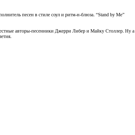
олнитель песен в стиле соул и ритм-н-блюза. “Stand by Me”
вестные авторы-песенники Джерри Либер и Майку Столлер. Ну а
летия.