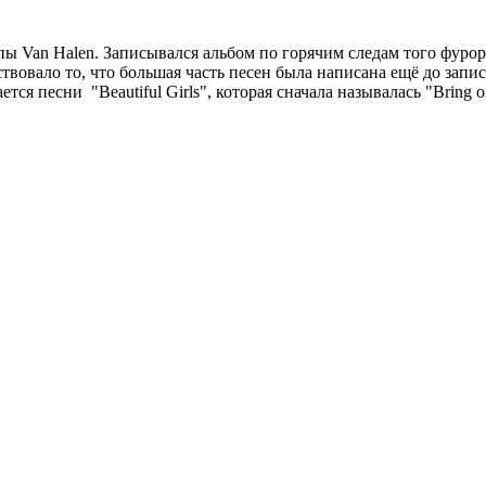
ппы Van Halen. Записывался альбом по горячим следам того фур
ствовало то, что большая часть песен была написана ещё до запи
ся песни "Beautiful Girls", которая сначала называлась "Bring on 