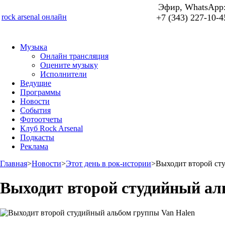
Эфир, WhatsApp
rock arsenal онлайн
+7 (343) 227-10-4
Музыка
Онлайн трансляция
Оцените музыку
Исполнители
Ведущие
Программы
Новости
События
Фотоотчеты
Клуб Rock Arsenal
Подкасты
Реклама
Главная
>
Новости
>
Этот день в рок-истории
>
Выходит второй ст
Выходит второй студийный ал