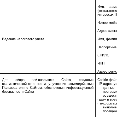
Имя, фами
(контактно
интересах 
Номер моби
Адрес элек
Ведение налогового учета
Имя, фамил
Паспортные
СНИЛС
ИНН
Адрес реги
Для сбора веб-аналитики Сайта, создания
Cookie-фай
статистической отчетности, улучшение взаимодействия
· IP-адрес у
Пользователя с Сайтом, обеспечения информационной
· данные 
безопасности Сайта
прогр
осущест
· дату и вре
· информац
выпол
посещен