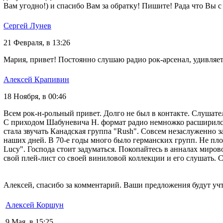
Вам угодно!) и спасибо Вам за обратку! Пишите! Рада что Вы с
Сергей Лунев
21 Февраля, в 13:26
Мария, привет! Постоянно слушаю радио рок-арсенал, удивляет
Алексей Крапивин
18 Ноября, в 00:46
Всем рок-н-рольный привет. Долго не был в контакте. Слушате
С приходом Шабуневича Н. формат радио немножко расширился. 
стала звучать Канадская группа "Rush". Совсем незаслуженно з
наших дней. В 70-е годы много было германских групп. Не плох
Lucy". Господа стоит задуматься. Покопайтесь в анналах миров
свой плей-лист со своей виниловой коллекции и его слушать. 
Алексей, спасибо за комментарий. Ваши предложения будут уч
Алексей Коршун
9 Мая, в 15:25