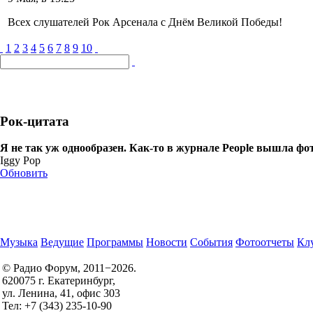
Всех слушателей Рок Арсенала с Днём Великой Победы!
1
2
3
4
5
6
7
8
9
10
Рок-цитата
Я не так уж однообразен. Как-то в журнале People вышла фо
Iggy Pop
Обновить
Музыка
Ведущие
Программы
Новости
События
Фотоотчеты
Клу
© Радио Форум, 2011−2026.
620075 г. Екатеринбург,
Правила участия в конкурсах
ул. Ленина, 41, офис 303
Политика конфиденциальности
Тел: +7 (343) 235-10-90
Согласие на обработку персональных данных