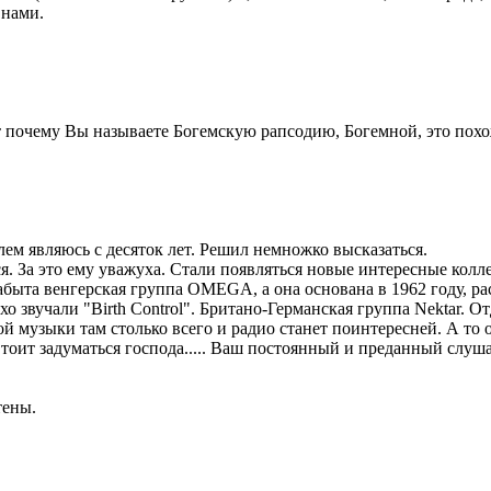
 нами.
 почему Вы называете Богемскую рапсодию, Богемной, это похож
лем являюсь с десяток лет. Решил немножко высказаться.
За это ему уважуха. Стали появляться новые интересные коллект
абыта венгерская группа OMEGA, а она основана в 1962 году, ра
о звучали "Birth Control". Британо-Германская группа Nektar. О
ой музыки там столько всего и радио станет поинтересней. А то
Стоит задуматься господа..... Ваш постоянный и преданный слуш
тены.