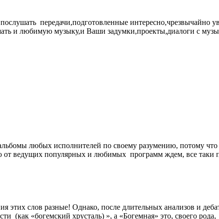
ь послушать передачи,подготовленные интересно,чрезвычайно у
шать и любимую музыку,и Ваши задумки,проекты,диалоги с муз
альбомы любых исполнителей по своему разумению, потому что 
о от ведущих популярных и любимых программ ждем, все таки п
ия этих слов разные! Однако, после длительных анализов и деба
и (как «богемский хрусталь) », а «Богемная» это, своего рода,