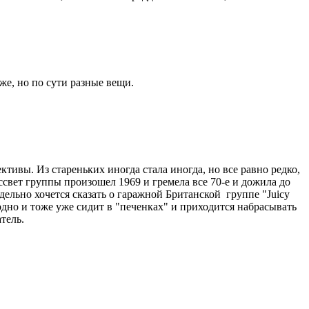
е, но по сути разные вещи.
ивы. Из стареньких иногда стала иногда, но все равно редко,
ссвет группы произошел 1969 и гремела все 70-е и дожила до
тдельно хочется сказать о гаражной Британской группе "Juicy
 одно и тоже уже сидит в "печенках" и приходится набрасывать
атель.