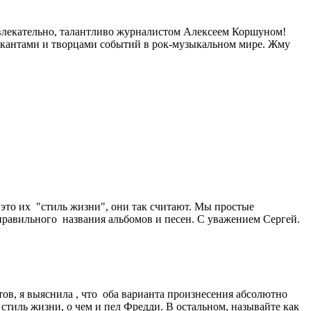
влекательно, талантливо журналистом Алексеем Коршуном!
ыкантами и творцами событий в рок-музыкальном мире. Жму
это их "стиль жизни", они так считают. Мы простые
равильного названия альбомов и песен. С уважением Сергей.
тов, я выяснила , что оба варианта произнесения абсолютно
 стиль жизни, о чем и пел Фредди. В остальном, называйте как