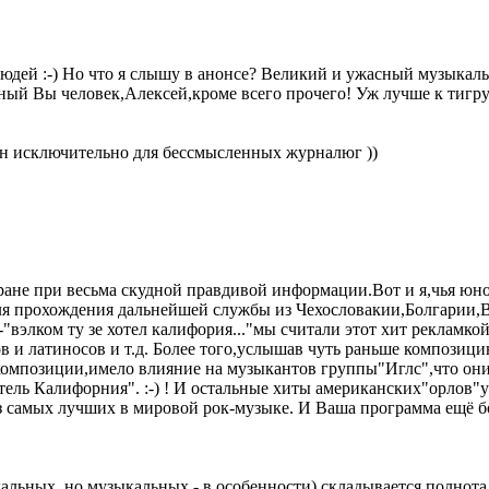
дей :-) Но что я слышу в анонсе? Великий и ужасный музыкаль
ый Вы человек,Алексей,кроме всего прочего! Уж лучше к тигру в
чен исключительно для бессмысленных журналюг ))
ране при весьма скудной правдивой информации.Вот и я,чья юно
 прохождения дальнейшей службы из Чехословакии,Болгарии,Ве
вэлком ту зе хотел калифория..."мы считали этот хит рекламко
ов и латиносов и т.д. Более того,услышав чуть раньше композ
омпозиции,имело влияние на музыкантов группы"Иглс",что они 
тель Калифорния". :-) ! И остальные хиты американских"орлов"у
из самых лучших в мировой рок-музыке. И Ваша программа ещё 
кальных, но музыкальных - в особенности) складывается полнот