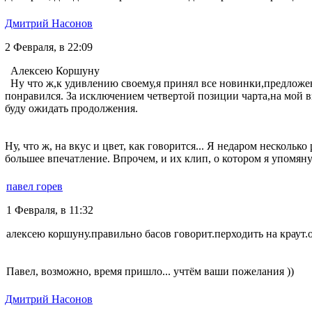
Дмитрий Насонов
2 Февраля, в 22:09
Алексею Коршуну
Ну что ж,к удивлению своему,я принял все новинки,предложе
понравился. За исключением четвертой позиции чарта,на мой в
буду ожидать продолжения.
Ну, что ж, на вкус и цвет, как говорится... Я недаром нескольк
большее впечатление. Впрочем, и их клип, о котором я упомяну
павел горев
1 Февраля, в 11:32
алексею коршуну.правильно басов говорит.перходить на краут.
Павел, возможно, время пришло... учтём ваши пожелания ))
Дмитрий Насонов