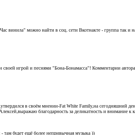
с винила" можно найти в соц. сети Вкотнакте - группа так и на
н своей игрой и песнями "Бона-Бонамасса"! Комментарии автора
твердился в своём мнении-Fat White Family,на сегодняшний день
м,Алексей,выражаю благодарность за деликатность и внимание к
- там будет ещё более непривычная музыка ))