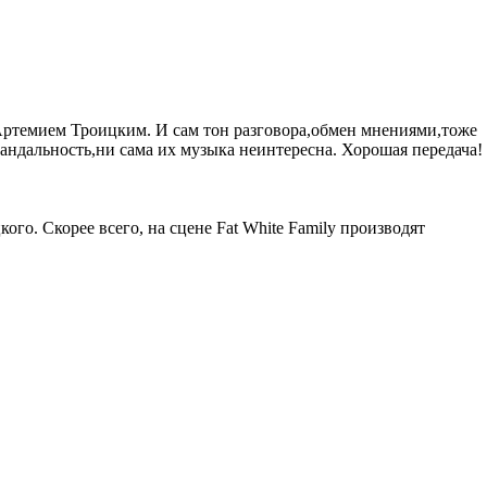
ртемием Троицким. И сам тон разговора,обмен мнениями,тоже
андальность,ни сама их музыка неинтересна. Хорошая передача!
ого. Скорее всего, на сцене Fat White Family производят