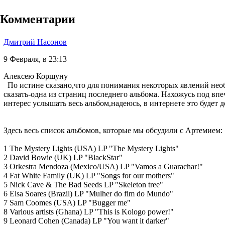
Комментарии
Дмитрий Насонов
9 Февраля, в 23:13
Алексею Коршуну
По истине сказано,что для понимания некоторых явлений необ
сказать-одна из страниц последнего альбома. Нахожусь под впе
интерес услышать весь альбом,надеюсь, в интернете это будет 
Здесь весь список альбомов, которые мы обсудили с Артемием:
1 The Mystery Lights (USA) LP "The Mystery Lights"
2 David Bowie (UK) LP "BlackStar"
3 Orkestra Mendoza (Mexico/USA) LP "Vamos a Guarachar!"
4 Fat White Family (UK) LP "Songs for our mothers"
5 Nick Cave & The Bad Seeds LP "Skeleton tree"
6 Elsa Soares (Brazil) LP "Mulher do fim do Mundo"
7 Sam Coomes (USA) LP "Bugger me"
8 Various artists (Ghana) LP "This is Kologo power!"
9 Leonard Cohen (Canada) LP "You want it darker"