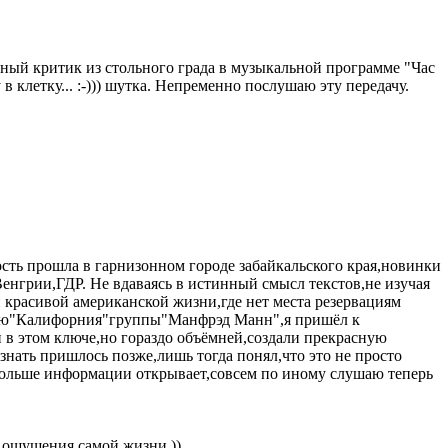
ный критик из стольного града в музыкальной программе "Час
 клетку... :-))) шутка. Непременно послушаю эту передачу.
сть прошла в гарнизонном городе забайкальского края,новинки
нгрии,ГДР. Не вдаваясь в истинный смысл текстов,не изучая
й красивой американской жизни,где нет места резервациям
ицию"Калифорния"группы"Манфрэд Манн",я пришёл к
в этом ключе,но гораздо объёмней,создали прекрасную
знать пришлось позже,лишь тогда понял,что это не просто
больше информации открывает,совсем по иному слушаю теперь
а ощущения самой жизни ))