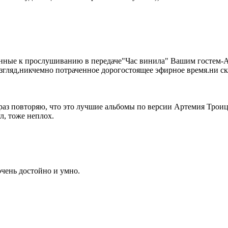
нные к прослушиванию в передаче"Час винила" Вашим гостем-А
згляд,никчемно потраченное дорогостоящее эфирное время.ни ск
о раз повторяю, что это лучшие альбомы по версии Артемия Троицк
л, тоже неплох.
очень достойно и умно.