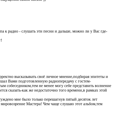
па к радио - слушать эти песни и дальше, можно ли у Вас где-
т!
рректно высказывать своё личное мнение,подбирая эпитеты и
лушал Вами подготовленную радиопередачу с гостем-
ым собеседником,тем не менее могу себе представить волнение
ется сказать-как же недостаточно того времени,в рамках этой
суждено мне было только перешагнув пятый десяток лет
е мировозрение Мастера! Чем чаще слушаю этот альбом,тем