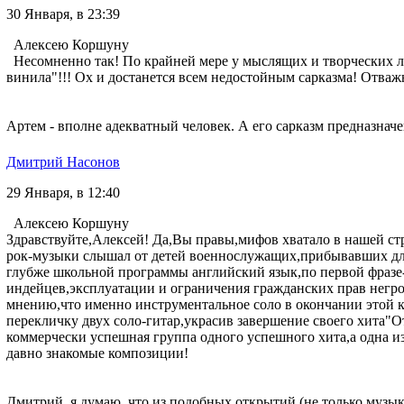
30 Января, в 23:39
Алексею Коршуну
Несомненно так! По крайней мере у мыслящих и творческих лю
винила"!!! Ох и достанется всем недостойным сарказма! Отважн
Артем - вполне адекватный человек. А его сарказм предназна
Дмитрий Насонов
29 Января, в 12:40
Алексею Коршуну
Здравствуйте,Алексей! Да,Вы правы,мифов хватало в нашей ст
рок-музыки слышал от детей военнослужащих,прибывавших для
глубже школьной программы английский язык,по первой фразе-"
индейцев,эксплуатации и ограничения гражданских прав негр
мнению,что именно инструментальное соло в окончании этой к
перекличку двух соло-гитар,украсив завершение своего хита"О
коммерчески успешная группа одного успешного хита,а одна 
давно знакомые композиции!
Дмитрий, я думаю, что из подобных открытий (не только музы