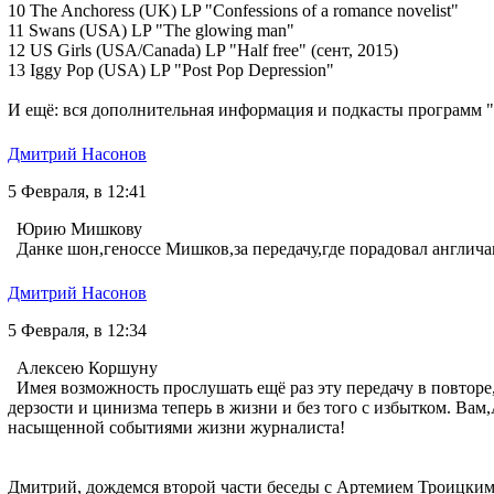
10 The Anchoress (UK) LP "Confessions of a romance novelist"
11 Swans (USA) LP "The glowing man"
12 US Girls (USA/Canada) LP "Half free" (сент, 2015)
13 Iggy Pop (USA) LP "Post Pop Depression"
И ещё: вся дополнительная информация и подкасты программ "Ча
Дмитрий Насонов
5 Февраля, в 12:41
Юрию Мишкову
Данке шон,геноссе Мишков,за передачу,где порадовал англича
Дмитрий Насонов
5 Февраля, в 12:34
Алексею Коршуну
Имея возможность прослушать ещё раз эту передачу в повторе,у
дерзости и цинизма теперь в жизни и без того с избытком. Ва
насыщенной событиями жизни журналиста!
Дмитрий, дождемся второй части беседы с Артемием Троицким 