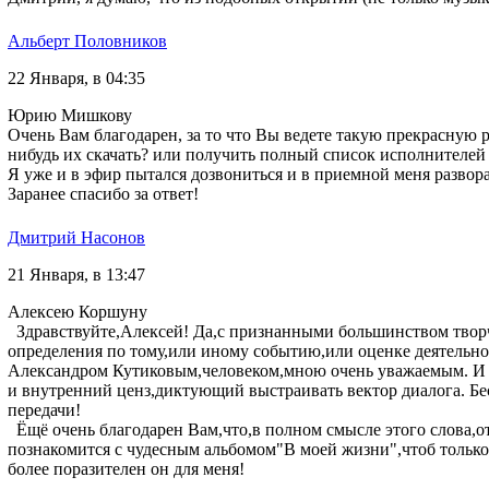
Альберт Половников
22 Января, в 04:35
Юрию Мишкову
Очень Вам благодарен, за то что Вы ведете такую прекрасную ру
нибудь их скачать? или получить полный список исполнителей
Я уже и в эфир пытался дозвониться и в приемной меня развора
Заранее спасибо за ответ!
Дмитрий Насонов
21 Января, в 13:47
Алексею Коршуну
Здравствуйте,Алексей! Да,с признанными большинством творч
определения по тому,или иному событию,или оценке деятельно
Александром Кутиковым,человеком,мною очень уважаемым. И хо
и внутренний ценз,диктующий выстраивать вектор диалога. Бесе
передачи!
Ёщё очень благодарен Вам,что,в полном смысле этого слова,о
познакомится с чудесным альбомом"В моей жизни",чтоб только
более поразителен он для меня!