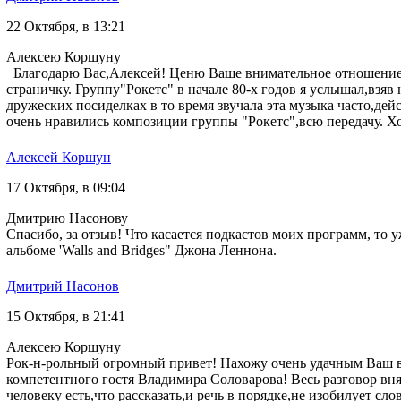
22 Октября, в 13:21
Алексею Коршуну
Благодарю Вас,Алексей! Ценю Ваше внимательное отношение к
страничку. Группу"Рокетс" в начале 80-х годов я услышал,взяв
дружеских посиделках в то время звучала эта музыка часто,де
очень нравились композиции группы "Рокетс",всю передачу. Х
Алексей Коршун
17 Октября, в 09:04
Дмитрию Насонову
Спасибо, за отзыв! Что касается подкастов моих программ, то
альбоме 'Walls and Bridges" Джона Леннона.
Дмитрий Насонов
15 Октября, в 21:41
Алексею Коршуну
Рок-н-рольный огромный привет! Нахожу очень удачным Ваш в
компетентного гостя Владимира Соловарова! Весь разговор вня
человеку есть,что рассказать,и речь в порядке,не изобилует 