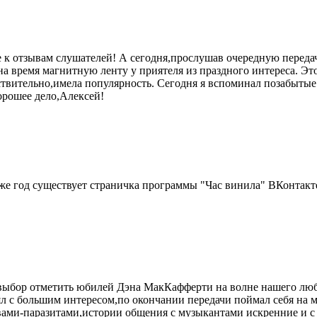
 отзывам слушателей! А сегодня,прослушав очередную передачу
 на время магнитную ленту у приятеля из праздного интереса. Эт
йствительно,имела популярность. Сегодня я вспоминал позабыты
орошее дело,Алексей!
 уже год существует страничка программы "Час винила" ВКонтакт
ыбор отметить юбилей Дэна МакКафферти на волне нашего люби
л с большим интересом,по окончании передачи поймал себя на мы
словами-паразитами,истории общения с музыкантами искренние и