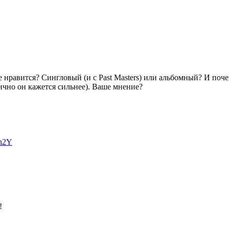
е нравится? Сингловый (и с Past Masters) или альбомный? И поче
ично он кажется сильнее). Ваше мнение?
bh2Y
!