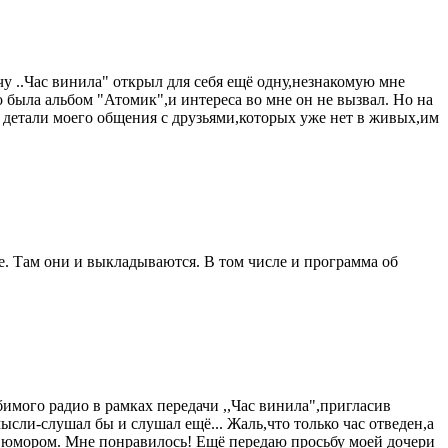
 ..Час винила" открыл для себя ещё одну,незнакомую мне
о была альбом "Атомик",и интереса во мне он не вызвал. Но на
е детали моего общения с друзьями,которых уже нет в живых,им
е. Там они и выкладываются. В том числе и программа об
мого радио в рамках передачи ,,Час винила",пригласив
сли-слушал бы и слушал ещё... Жаль,что только час отведен,а
 с юмором. Мне понравилось! Ещё передаю просьбу моей дочери