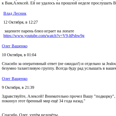
к Вам,Алексей. Ей не удалось на прошлой неделе прослушать 
Влад Лесник
12 Октября, в 12:27
зацените парень блюз играет на лопате
https://www.youtube.com/watch?v=V9-ltPsbw9g
Олег Ващенко
10 Октября, в 01:04
Спасибо за оперативный ответ (не ожидал!) и отдельно за Jea
безумно талантливую группу. Всегда буду рад услышать в ваше
Олег Ващенко
9 Октября, в 21:39
Здравствуйте, Алексей! Внимательно прочел Вашу "подкорку", 
покинул этот бренный мир ещё 34 года назад."
Спасибо, Олег, учтём недочёты.