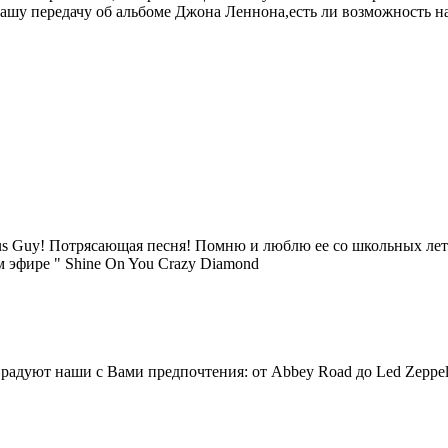
Вашу передачу об альбоме Джона Леннона,есть ли возможность н
lous Guy! Потрясающая песня! Помню и люблю ее со школьных лет
м эфире " Shine On You Crazy Diamond
радуют наши с Вами предпочтения: от Abbey Road до Led Zeppeli