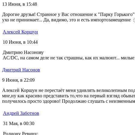
13 Июня, в 15:48
Дорогие друзья! Странное у Вас отношение к "Парку Горького" 
ухо не принимает... Да, видимо, это и есть импортозамещение 
Алексей Коршун
10 Июня, в 10:44
Дмитрию Насонову
AC/DC, на самом деле не так страшны, как их малюют... милые 
Дмитрий Насонов
9 Июня, в 22:09
Алексей Коршун не перестаёт меня удивлять великолепным по
мне,ну как красиво представить то,что на первый взгляд обыв
получилось просто здорово! Продолжаю слушать с неизменным и
Андрей Заботнов
31 Мая, в 00:30
Родиону Ревину: