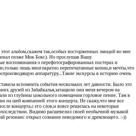
ее этот альбом,скажем так,особых восторженных эмоций во мне
оминал позже Мик Бокс). Но прослушав Вашу
чные воспоминания о перефотографированных постерах и
о,только лишь многократно перепечатанные копии,и мечты,что
оспроизводящую аппаратуру...Такие экскурсы в историю очень
тавила вспомнить события нескольких лет давности. Было это
вних друзей из Забайкалья,затащили они меня вечером на
али из глубины цокольного помещения горловое пение. Там в
ии на шей компанией этого концерта. Не скажу,что мне все
осле концерта,с его слов,и вовсе решилась на некоторые
 впоследствии. Видимо расшевелил своей необычной музыкой
й резонанс открыл сознание неведомого и дремлющего. :-))