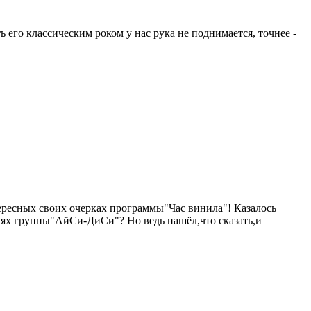
 его классическим роком у нас рука не поднимается, точнее -
ресных своих очерках программы"Час винила"! Казалось
снях группы"АйСи-ДиСи"? Но ведь нашёл,что сказать,и