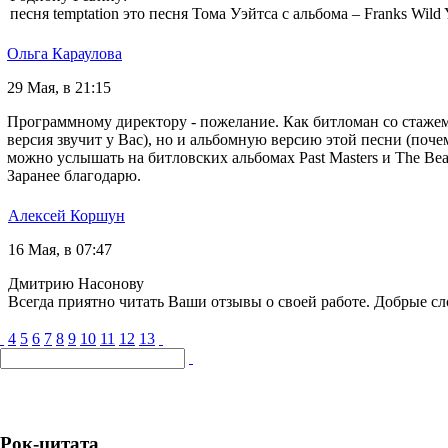
песня temptation это песня Тома Уэйтса с альбома ‎– Franks Wild 
Ольга Караулова
29 Мая, в 21:15
Программному директору - пожелание. Как битломан со стажем,
версия звучит у Вас), но и альбомную версию этой песни (почем
можно услышать на битловских альбомах Past Masters и The Bea
Заранее благодарю.
Алексей Коршун
16 Мая, в 07:47
Дмитрию Насонову
Всегда приятно читать Ваши отзывы о своей работе. Добрые сл
4
5
6
7
8
9
10
11
12
13
Рок-цитата