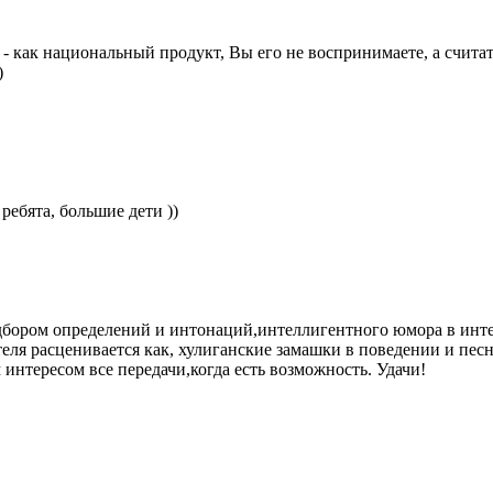
- как национальный продукт, Вы его не воспринимаете, а считать
:)
ребята, большие дети ))
дбором определений и интонаций,интеллигентного юмора в инте
ателя расценивается как, хулиганские замашки в поведении и пе
нтересом все передачи,когда есть возможность. Удачи!