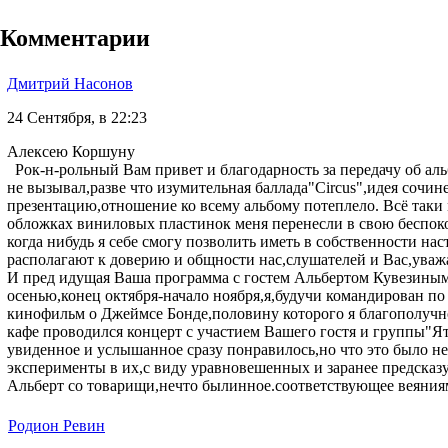
Комментарии
Дмитрий Насонов
24 Сентября, в 22:23
Алексею Коршуну
Рок-н-рольный Вам привет и благодарность за передачу об аль
не вызывал,разве что изумительная баллада"Circus",идея сочи
презентацию,отношение ко всему альбому потеплело. Всё таки 
обложках виниловых пластинок меня перенесли в свою беспок
когда нибудь я себе смогу позволить иметь в собственности 
располагают к доверию и общности нас,слушателей и Вас,ува
И пред идущая Ваша программа с гостем Альбертом Кувезиным 
осенью,конец октября-начало ноября,я,будучи командирован по
кинофильм о Джеймсе Бонде,половину которого я благополучно
кафе проводился концерт с участием Вашего гостя и группы"Ят
увиденное и услышанное сразу понравилось,но что это было нео
эксперименты в их,с виду уравновешенных и заранее предска
Альберт со товарищи,нечто былинное.соответствующее веяниям
Родион Ревин