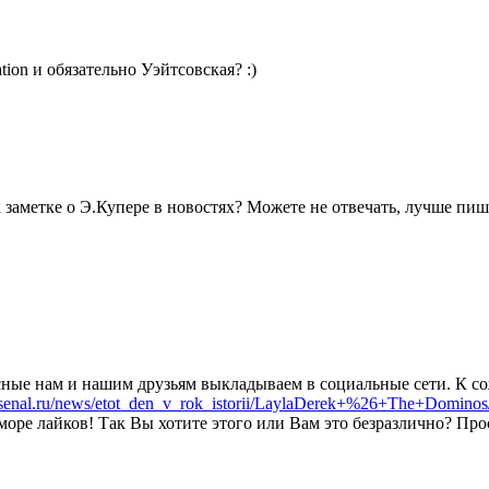
ion и обязательно Уэйтсовская? :)
заметке о Э.Купере в новостях? Можете не отвечать, лучше пиши
сные нам и нашим друзьям выкладываем в социальные сети. К со
rsenal.ru/news/etot_den_v_rok_istorii/LaylaDerek+%26+The+Dominos
оре лайков! Так Вы хотите этого или Вам это безразлично? Про