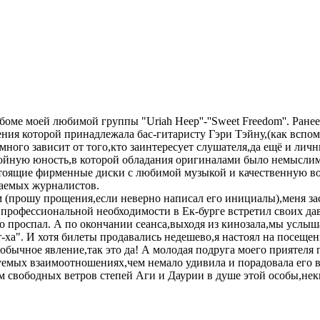
боме моей любимой группы "Uriah Heep''-''Sweet Freedom''. Ран
нения которой принадлежала бас-гитаристу Гэри Тэйну,(как всп
много зависит от того,кто заинтересует слушателя,да ещё и ли
ойную юность,в которой обладания оригиналами было немыслим
настоящие фирменные диски с любимой музыкой и качественную в
жаемых журналистов.
(прошу прощения,если неверно написал его инициалы),меня зас
 профессиональной необходимости в Ек-бурге встретил своих да
 проспал. А по окончании сеанса,выходя из кинозала,мы услыш
-ха". И хотя билеты продавались недешево,я настоял на посещен
бычное явление,так это да! А молодая подруга моего приятеля п
зуемых взаимоотношениях,чем немало удивила и порадовала его
 свободных ветров степей Аги и Даурии в душе этой особы,неки