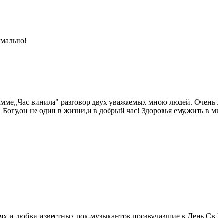
рмально!
мме,,Час винила" разговор двух уважаемых мною людей. Очень ж
а Богу,он не один в жизни,и в добрый час! Здоровья ему,жить в 
 и любви известных рок-музыкантов,прозвучавшие в День Св.В