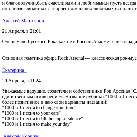
и благополучии,быть счастливыми и любимыми,и пусть всегда
или иначе связанных с творчеством наших любимых исполнителе
Алексей Мартьянов
21 Апреля, в 21:01
Очень мало Русского Рока,как не в России.А может я не то ра
Основная тематика эфира Rock Arsenal — классическая рок-му
Екатерина .
20 Апреля, в 11:24
Уважаемые ведущие, создатели и собственники Рок Арсенал! С
единственным исключением. Название рубрики "1000 и 1 песня y
более позитивное и даю свои варианты названий:
"1000 и 1 песня to change your tune";
"1000 и 1 песня to your ears"
"1000 и 1 песня to fill the cup of silence"
"1000 и 1 песня to make your day"
Алексей Коршун