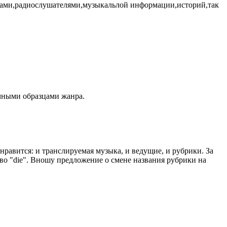
 нами,радиослушателями,музыкальлой информации,историй,так
ычными образцами жанра.
равится: и транслируемая музыка, и ведущие, и рубрики. За
ово "die". Вношу предложение о смене названия рубрики на