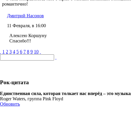
романтично!
Дмитрий Насонов
11 Февраля, в 16:00
Алексею Коршуну
Спасибо!!!
1
2
3
4
5
6
7
8
9
10
Рок-цитата
Единственная сила, которая толкает нас вперёд – это музыка
Roger Waters, группа Pink Floyd
Обновить