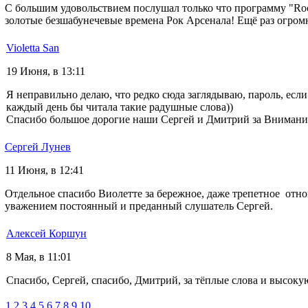
С большим удовольствием послушал только что программу "Ro
золотые безшабунечевые времена Рок Арсенала! Ещё раз огром
Violetta San
19 Июня, в 13:11
Я неправильно делаю, что редко сюда заглядываю, пароль, если
каждый день бы читала такие радушные слова))
Спасибо большое дорогие наши Сергей и Дмитрий за Внимани
Сергей Лунев
11 Июня, в 12:41
Отдельное спасибо Виолетте за бережное, даже трепетное отн
уважением постоянный и преданный слушатель Сергей.
Алексей Коршун
8 Мая, в 11:01
Спасибо, Сергей, спасибо, Дмитрий, за тёплые слова и высок
1
2
3
4
5
6
7
8
9
10