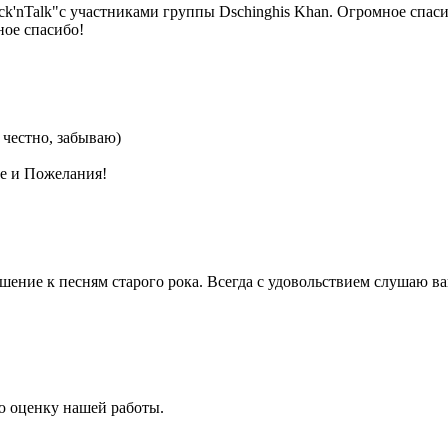
ck'nTalk"с участниками группы Dschinghis Khan. Огромное спа
ное спасибо!
 честно, забываю)
е и Пожелания!
ошение к песням старого рока. Всегда с удовольствием слушаю 
ую оценку нашей работы.