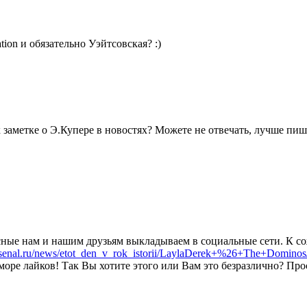
ion и обязательно Уэйтсовская? :)
заметке о Э.Купере в новостях? Можете не отвечать, лучше пиши
сные нам и нашим друзьям выкладываем в социальные сети. К со
rsenal.ru/news/etot_den_v_rok_istorii/LaylaDerek+%26+The+Dominos
оре лайков! Так Вы хотите этого или Вам это безразлично? Про