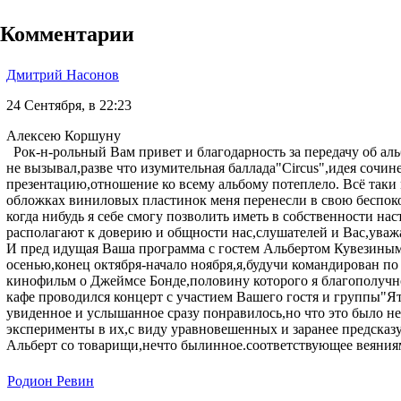
Комментарии
Дмитрий Насонов
24 Сентября, в 22:23
Алексею Коршуну
Рок-н-рольный Вам привет и благодарность за передачу об аль
не вызывал,разве что изумительная баллада"Circus",идея сочи
презентацию,отношение ко всему альбому потеплело. Всё таки 
обложках виниловых пластинок меня перенесли в свою беспок
когда нибудь я себе смогу позволить иметь в собственности 
располагают к доверию и общности нас,слушателей и Вас,ува
И пред идущая Ваша программа с гостем Альбертом Кувезиным 
осенью,конец октября-начало ноября,я,будучи командирован по
кинофильм о Джеймсе Бонде,половину которого я благополучно
кафе проводился концерт с участием Вашего гостя и группы"Ят
увиденное и услышанное сразу понравилось,но что это было нео
эксперименты в их,с виду уравновешенных и заранее предска
Альберт со товарищи,нечто былинное.соответствующее веяниям
Родион Ревин