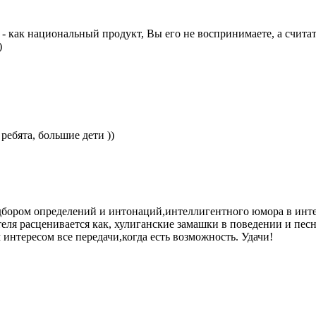
- как национальный продукт, Вы его не воспринимаете, а считать
:)
ребята, большие дети ))
дбором определений и интонаций,интеллигентного юмора в инте
ателя расценивается как, хулиганские замашки в поведении и пе
нтересом все передачи,когда есть возможность. Удачи!