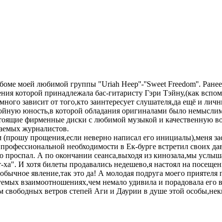
боме моей любимой группы "Uriah Heep''-''Sweet Freedom''. Ран
нения которой принадлежала бас-гитаристу Гэри Тэйну,(как всп
много зависит от того,кто заинтересует слушателя,да ещё и ли
ойную юность,в которой обладания оригиналами было немыслим
настоящие фирменные диски с любимой музыкой и качественную в
жаемых журналистов.
(прошу прощения,если неверно написал его инициалы),меня зас
 профессиональной необходимости в Ек-бурге встретил своих да
 проспал. А по окончании сеанса,выходя из кинозала,мы услыш
-ха". И хотя билеты продавались недешево,я настоял на посещен
бычное явление,так это да! А молодая подруга моего приятеля п
зуемых взаимоотношениях,чем немало удивила и порадовала его
 свободных ветров степей Аги и Даурии в душе этой особы,неки