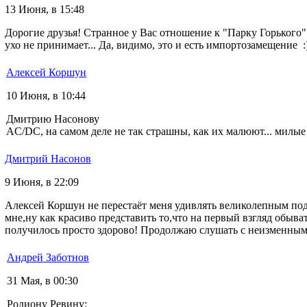
13 Июня, в 15:48
Дорогие друзья! Странное у Вас отношение к "Парку Горького" 
ухо не принимает... Да, видимо, это и есть импортозамещение 
Алексей Коршун
10 Июня, в 10:44
Дмитрию Насонову
AC/DC, на самом деле не так страшны, как их малюют... милые 
Дмитрий Насонов
9 Июня, в 22:09
Алексей Коршун не перестаёт меня удивлять великолепным по
мне,ну как красиво представить то,что на первый взгляд обыв
получилось просто здорово! Продолжаю слушать с неизменным и
Андрей Заботнов
31 Мая, в 00:30
Родиону Ревину: