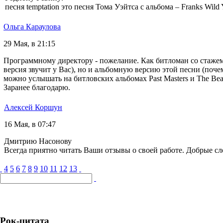
песня temptation это песня Тома Уэйтса с альбома ‎– Franks Wild 
Ольга Караулова
29 Мая, в 21:15
Программному директору - пожелание. Как битломан со стажем,
версия звучит у Вас), но и альбомную версию этой песни (почем
можно услышать на битловских альбомах Past Masters и The Bea
Заранее благодарю.
Алексей Коршун
16 Мая, в 07:47
Дмитрию Насонову
Всегда приятно читать Ваши отзывы о своей работе. Добрые сл
4
5
6
7
8
9
10
11
12
13
Рок-цитата