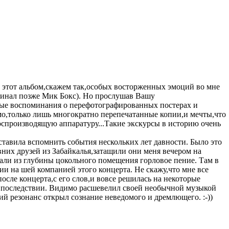
ее этот альбом,скажем так,особых восторженных эмоций во мне
оминал позже Мик Бокс). Но прослушав Вашу
чные воспоминания о перефотографированных постерах и
о,только лишь многократно перепечатанные копии,и мечты,что
оспроизводящую аппаратуру...Такие экскурсы в историю очень
тавила вспомнить события нескольких лет давности. Было это
вних друзей из Забайкалья,затащили они меня вечером на
али из глубины цокольного помещения горловое пение. Там в
ии на шей компанией этого концерта. Не скажу,что мне все
осле концерта,с его слов,и вовсе решилась на некоторые
 впоследствии. Видимо расшевелил своей необычной музыкой
й резонанс открыл сознание неведомого и дремлющего. :-))