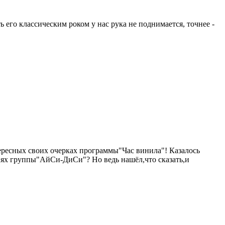
 его классическим роком у нас рука не поднимается, точнее -
ресных своих очерках программы"Час винила"! Казалось
снях группы"АйСи-ДиСи"? Но ведь нашёл,что сказать,и