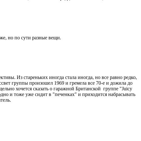
е, но по сути разные вещи.
ивы. Из стареньких иногда стала иногда, но все равно редко,
ссвет группы произошел 1969 и гремела все 70-е и дожила до
тдельно хочется сказать о гаражной Британской группе "Juicy
 одно и тоже уже сидит в "печенках" и приходится набрасывать
атель.