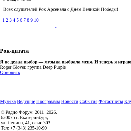
Всех слушателей Рок Арсенала с Днём Великой Победы!
1
2
3
4
5
6
7
8
9
10
Рок-цитата
Я не делал выбор — музыка выбрала меня. И теперь я играю
Roger Glover, группа Deep Purple
Обновить
Музыка
Ведущие
Программы
Новости
События
Фотоотчеты
Клу
© Радио Форум, 2011−2026.
620075 г. Екатеринбург,
Правила участия в конкурсах
ул. Ленина, 41, офис 303
Политика конфиденциальности
Тел: +7 (343) 235-10-90
Согласие на обработку персональных данных