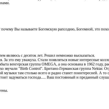
 нами.
 почему Вы называете Богемскую рапсодию, Богемной, это похож
лем являюсь с десяток лет. Решил немножко высказаться.
За это ему уважуха. Стали появляться новые интересные коллект
абыта венгерская группа OMEGA, а она основана в 1962 году, ра
о звучали "Birth Control". Британо-Германская группа Nektar. О
ой музыки там столько всего и радио станет поинтересней. А то
Стоит задуматься господа..... Ваш постоянный и преданный слуш
тены.