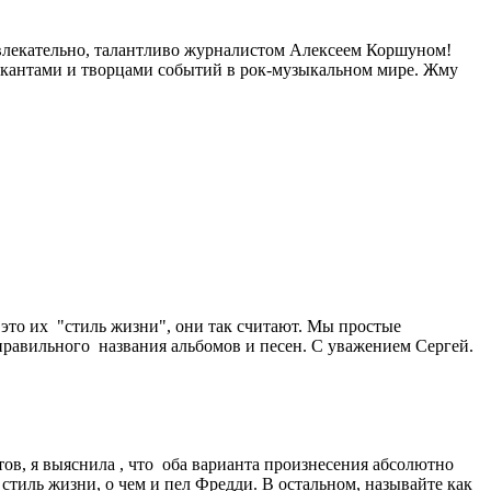
влекательно, талантливо журналистом Алексеем Коршуном!
ыкантами и творцами событий в рок-музыкальном мире. Жму
это их "стиль жизни", они так считают. Мы простые
равильного названия альбомов и песен. С уважением Сергей.
тов, я выяснила , что оба варианта произнесения абсолютно
 стиль жизни, о чем и пел Фредди. В остальном, называйте как