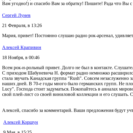
Вам угодно!) и спасибо Вам за обратку! Пишите! Рада что Вы с
Сергей Лунев
21 Февраля, в 13:26
Мария, привет! Постоянно слушаю радио рок-арсенал, удивляет
Алексей Крапивин
18 Ноября, в 00:46
Всем рок-н-рольный привет. Долго не был в контакте. Слушате
С приходом Шабуневича Н. формат радио немножко расширился. 
стала звучать Канадская группа "Rush". Совсем незаслуженно з
наших дней. В 70-е годы много было германских групп. Не плох
Lucy". Господа стоит задуматься. Покопайтесь в анналах миров
свой плей-лист со своей виниловой коллекции и его слушать. 
Алексей, спасибо за комментарий. Ваши предложения будут уч
Алексей Коршун
9 Мая, в 15:25