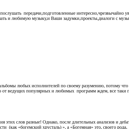
ь послушать передачи,подготовленные интересно,чрезвычайно у
шать и любимую музыку,и Ваши задумки,проекты,диалоги с муз
альбомы любых исполнителей по своему разумению, потому что 
о от ведущих популярных и любимых программ ждем, все таки п
ия этих слов разные! Однако, после длительных анализов и деба
и (как «богемский хрусталь) », а «Богемная» это, своего рода,